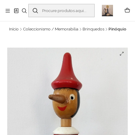
Buscantiguidades - Leilões. Colecionismo e antiguidades em Viana do
Castelo -
Ler mais
Início
Coleccionismo / Memorabilia
Brinquedos
Pinóquio