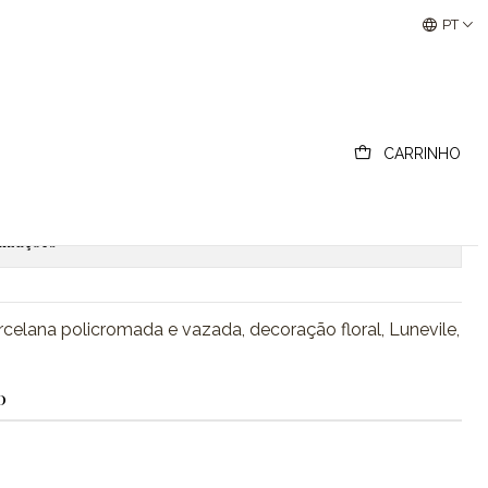
Buscantiguidades - Leilões Colecionismo e Antigui
PT
rcelana Lunevile
CARRINHO
ionar ao Carrinho
Comprar agora
lizações
elana policromada e vazada, decoração floral, Lunevile,
O