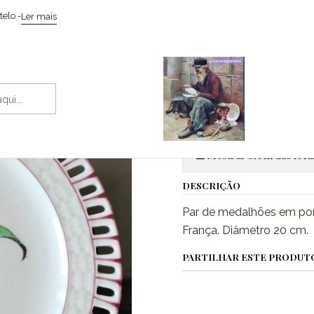
Início
Cerâmicas
Pratos em porcelana Lunevile
elo -
Ler mais
|
Pratos em po
Adic
Quantidade
Mostrar stock das loca
DESCRIÇÃO
Par de medalhões em porc
França. Diâmetro 20 cm.
PARTILHAR ESTE PRODUT