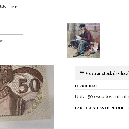
cionismo / Memorabilia
Moedas
Nota, 50 escudos, 1968, Infanta D.
elo -
Ler mais
|
Nota, 50 esc
Ch. 9
Adic
Quantidade
Mostrar stock das loca
DESCRIÇÃO
Nota, 50 escudos, Infanta
PARTILHAR ESTE PRODUT