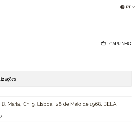
 Maria, Ch. 9
Buscantiguidades - Leilões Colecionismo e Antigui
PT
udos, 1968, Infanta D. Maria,
CARRINHO
ionar ao Carrinho
Comprar agora
lizações
 D. Maria, Ch. 9, Lisboa, 28 de Maio de 1968. BELA.
O