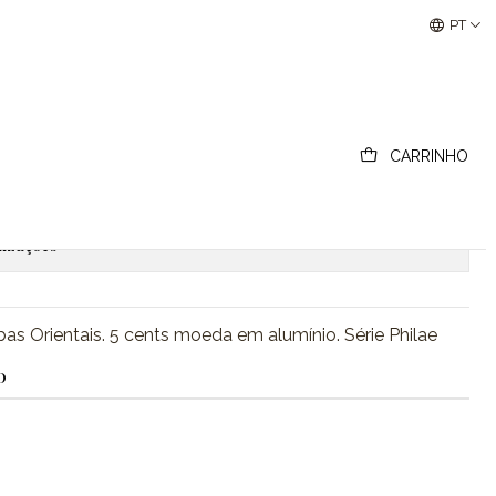
tais
Buscantiguidades - Leilões Colecionismo e Antigui
PT
s das Caraíbas Orientais
CARRINHO
ionar ao Carrinho
Comprar agora
lizações
as Orientais. 5 cents moeda em alumínio. Série Philae
O