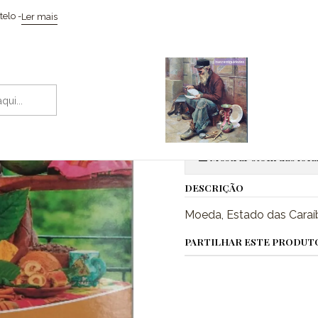
o
Coleccionismo / Memorabilia
Moeda Estados das Caraíbas Orien
elo -
Ler mais
|
Moeda Estado
Adic
Quantidade
Mostrar stock das loca
DESCRIÇÃO
Moeda, Estado das Caraíb
PARTILHAR ESTE PRODUT