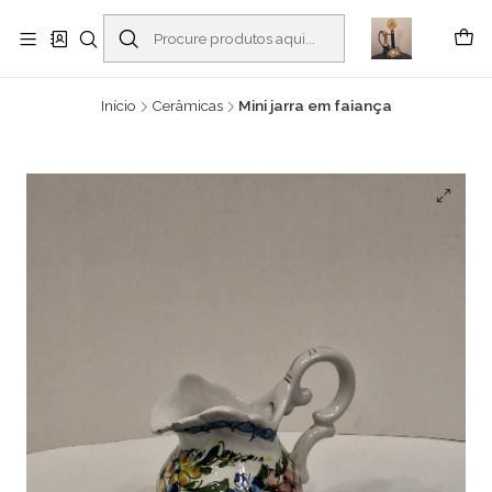
Buscantiguidades - Leilões. Colecionismo e antiguidades em Viana do
Castelo -
Ler mais
Início
Cerâmicas
Mini jarra em faiança