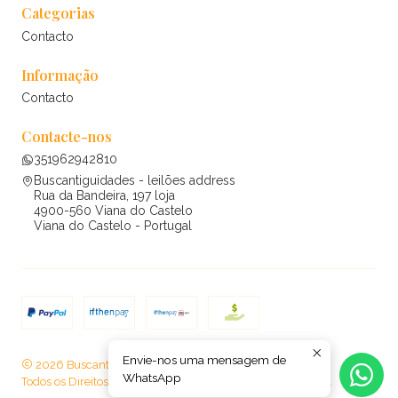
Categorias
Contacto
Informação
Contacto
Contacte-nos
351962942810
Buscantiguidades - leilões address
Rua da Bandeira, 197 loja
4900-560 Viana do Castelo
Viana do Castelo - Portugal
Envie-nos uma mensagem de
2026 Buscantiguidades - leilões .
WhatsApp
Todos os Direitos Reservados.
Com tecnologia Jumpseller
.