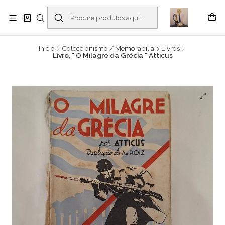
Buscantiguidades - Leilões. Colecionismo e antiguidades em Viana do
Castelo -
Ler mais
Início
Coleccionismo / Memorabilia
Livros
Livro, " O Milagre da Grécia " Atticus