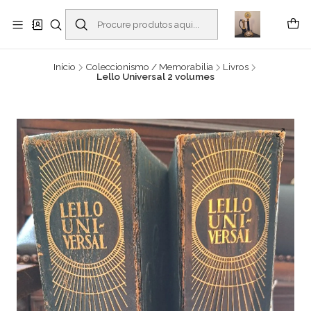
Buscantiguidades - Leilões. Colecionismo e antiguidades em Viana do
Castelo -
Ler mais
Início
Coleccionismo / Memorabilia
Livros
Lello Universal 2 volumes