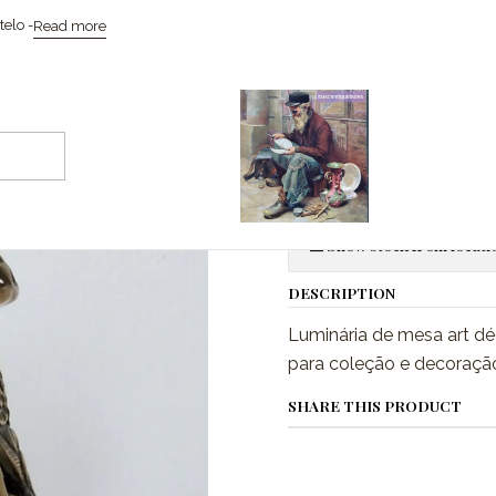
Home
Iluminação
Luminária de mesa arte Déco
elo -
Read more
|
Luminária d
Quantity
Show stock from locati
DESCRIPTION
Luminária de mesa art dé
para coleção e decoração.
SHARE THIS PRODUCT