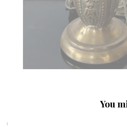
You mi
|