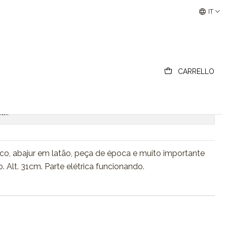
Buscantiguidades - Leilões Colecionismo e Antigui
IT
e mesa arte Déco
CARRELLO
Add to Cart
Acquista ora
ons
co, abajur em latão, peça de época e muito importante
 Alt. 31cm. Parte elétrica funcionando.