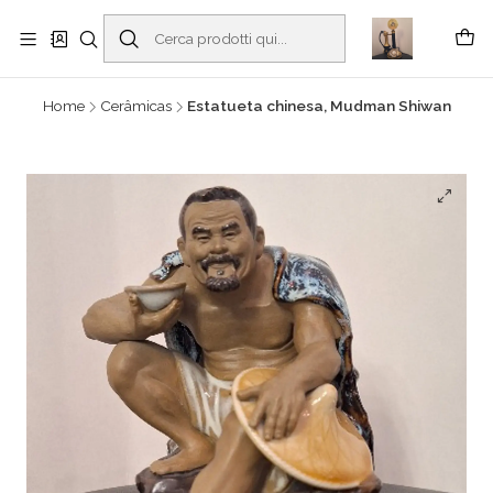
Buscantiguidades - Leilões. Colecionismo e antiguidades em Viana do
Castelo -
Read more
Home
Cerâmicas
Estatueta chinesa, Mudman Shiwan