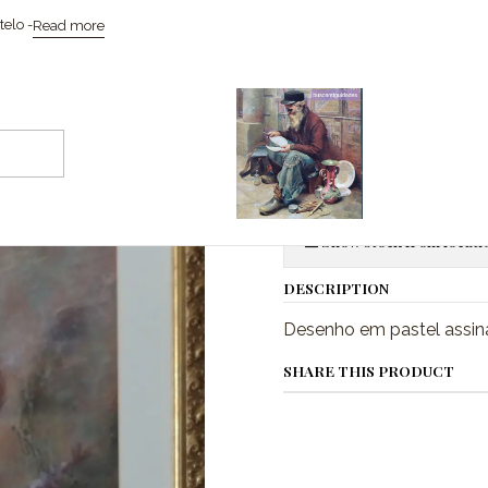
Home
Pinturas
Desenho em pastel
elo -
Read more
|
Desenho em 
Quantity
Show stock from locati
DESCRIPTION
Desenho em pastel assin
SHARE THIS PRODUCT