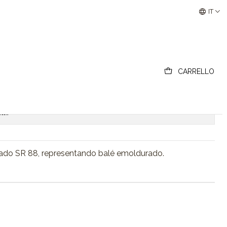
Buscantiguidades - Leilões Colecionismo e Antigui
IT
pastel
CARRELLO
Add to Cart
Acquista ora
ons
ado SR 88, representando balé emoldurado.