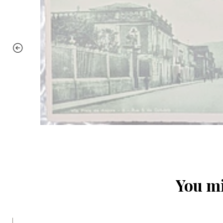
You mi
|