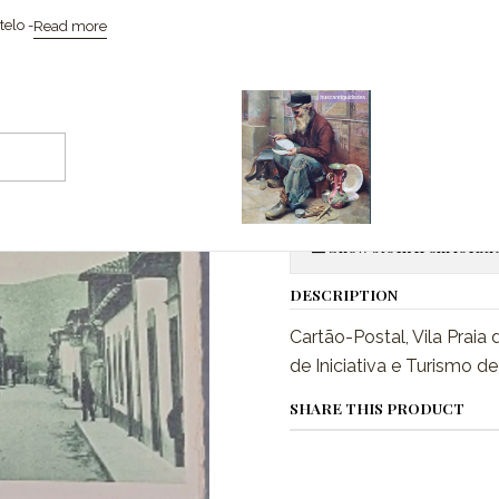
e
Coleccionismo / Memorabilia
Cartão-Postal- Bilhete-Postal, Â
elo -
Read more
|
Cartão-Posta
Quantity
Show stock from locati
DESCRIPTION
Cartão-Postal, Vila Prai
de Iniciativa e Turismo de
SHARE THIS PRODUCT