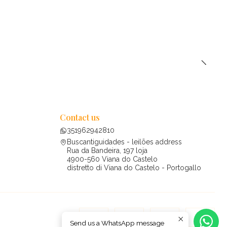
Contact us
351962942810
Buscantiguidades - leilões address
Rua da Bandeira, 197 loja
4900-560 Viana do Castelo
distretto di Viana do Castelo - Portogallo
Send us a WhatsApp message