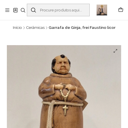
Buscantiguidades - Leilões. Colecionismo e antiguidades em Viana do
Castelo -
Ler mais
Início
Cerâmicas
Garrafa de Ginja, frei Faustino licor