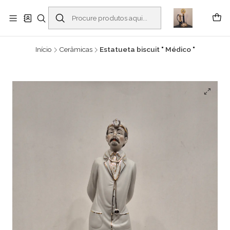
Buscantiguidades - Leilões. Colecionismo e antiguidades em Viana do
Castelo -
Ler mais
Início
Cerâmicas
Estatueta biscuit " Médico "