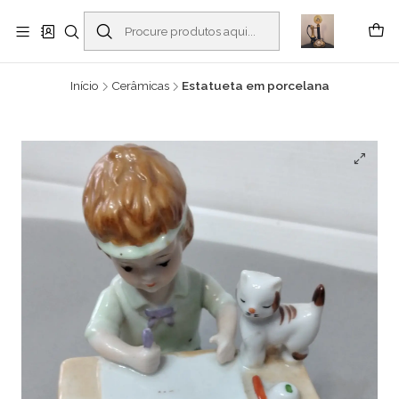
Buscantiguidades - Leilões. Colecionismo e antiguidades em Viana do
Castelo -
Ler mais
Início
Cerâmicas
Estatueta em porcelana