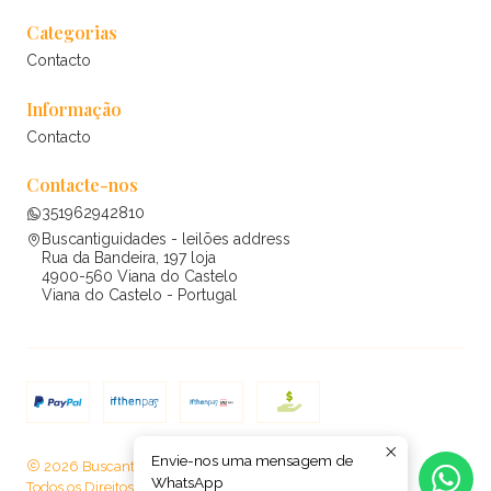
Categorias
Contacto
Informação
Contacto
Contacte-nos
351962942810
Buscantiguidades - leilões address
Rua da Bandeira, 197 loja
4900-560 Viana do Castelo
Viana do Castelo - Portugal
Envie-nos uma mensagem de
2026 Buscantiguidades - leilões .
WhatsApp
Todos os Direitos Reservados.
Com tecnologia Jumpseller
.