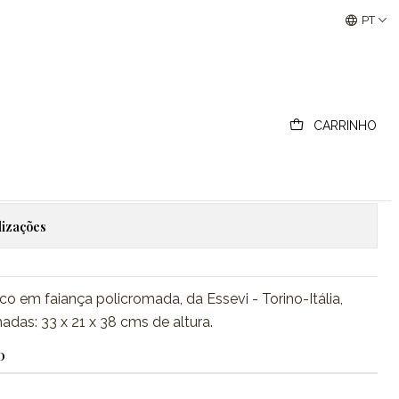
Buscantiguidades - Leilões Colecionismo e Antigui
PT
 faiança, "Essevi" Torino-
CARRINHO
ionar ao Carrinho
Comprar agora
lizações
co em faiança policromada, da Essevi - Torino-Itália,
das: 33 x 21 x 38 cms de altura.
O