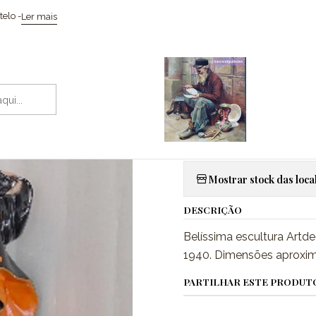
Início
Esculturas
Escultura em faiança, "Essevi" Torino-Itália
elo -
Ler mais
|
Escultura em
Itália
Adic
Quantidade
Mostrar stock das loca
DESCRIÇÃO
Belíssima escultura Artde
1940. Dimensões aproxima
PARTILHAR ESTE PRODUT