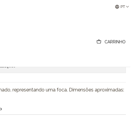
Buscantiguidades - Leilões Colecionismo e Antigui
PT
 bronze, Foca
CARRINHO
ionar ao Carrinho
Comprar agora
lizações
inado, representando uma foca. Dimensões aproximadas:
.
O