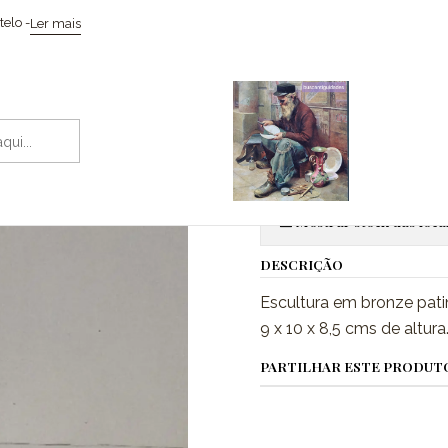
Início
Esculturas
Escultura em bronze, Foca
elo -
Ler mais
|
Escultura em
Adic
Quantidade
Mostrar stock das loca
DESCRIÇÃO
Escultura em bronze pat
9 x 10 x 8,5 cms de altura
PARTILHAR ESTE PRODUT