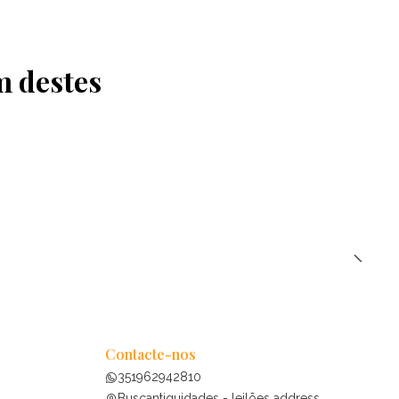
m destes
Contacte-nos
351962942810
Buscantiguidades - leilões address