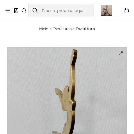
Buscantiguidades - Leilões. Colecionismo e antiguidades em Viana do
Castelo -
Ler mais
Início
Esculturas
Escultura