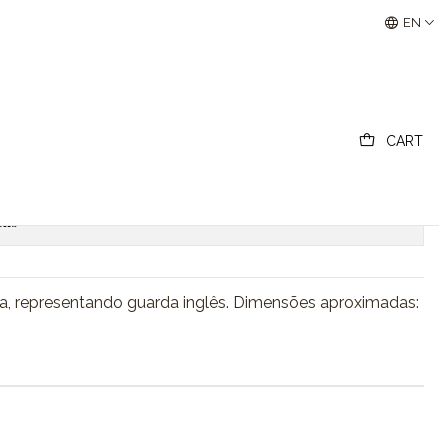
deira
Buscantiguidades - Leilões Colecionismo e Antigui
EN
s em madeira
CART
Add to Cart
Buy now
ons
, representando guarda inglês. Dimensões aproximadas: