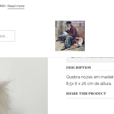
e
Coleccionismo / Memorabilia
Brinquedos
Quebra nozes em ma
elo -
Read more
|
Quebra noze
Quantity
Show stock from locati
DESCRIPTION
Quebra nozes em madeira
8,5x 6 x 26 cm de altura.
SHARE THIS PRODUCT