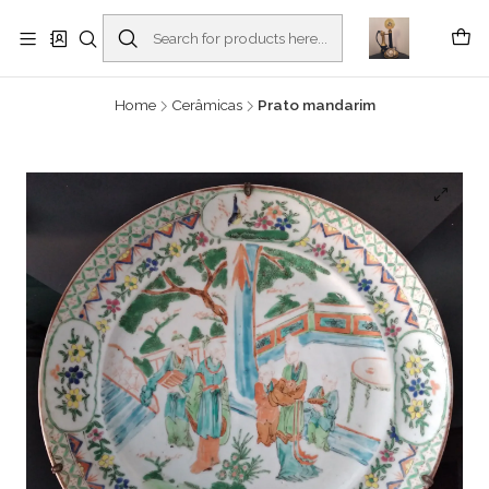
Buscantiguidades - Leilões. Colecionismo e antiguidades em Viana do
Castelo -
Read more
Home
Cerâmicas
Prato mandarim