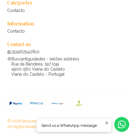
Categories
Contacto
Information
Contacto
Contact us
351962942810
Buscantiguidades - leilões address
Rua da Bandeira, 197 loja
4900-560 Viana do Castelo
Viana do Castelo - Portugal
2026 Buscantiguidades - leilões .
Send us a WhatsApp message
All Rights Reserved.
Powered by Jumpseller
.