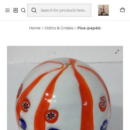
Buscantiguidades - Leilões. Colecionismo e antiguidades em Viana do
Castelo -
Read more
Home
Vidros & Cristais
Pisa-papéis