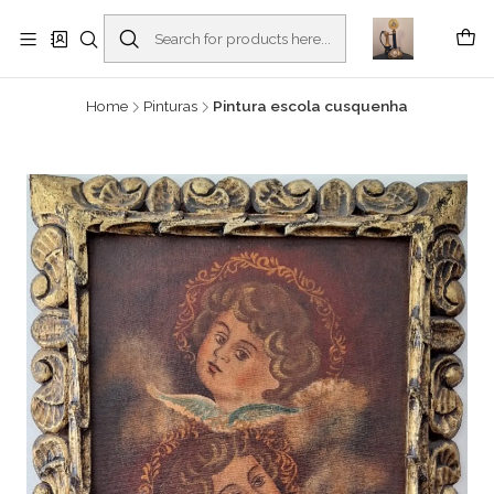
Buscantiguidades - Leilões. Colecionismo e antiguidades em Viana do
Castelo -
Read more
Home
Pinturas
Pintura escola cusquenha