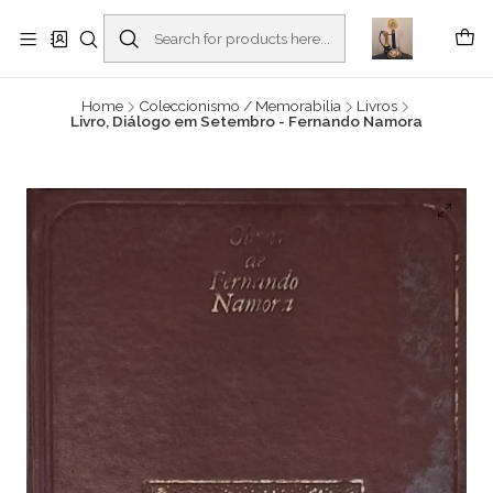
Buscantiguidades - Leilões. Colecionismo e antiguidades em Viana do
Castelo -
Read more
Home
Coleccionismo / Memorabilia
Livros
Livro, Diálogo em Setembro - Fernando Namora