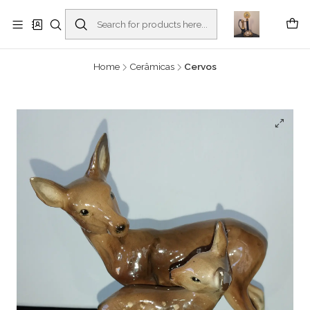
Buscantiguidades - Leilões. Colecionismo e antiguidades em Viana do
Castelo -
Read more
Home
Cerâmicas
Cervos