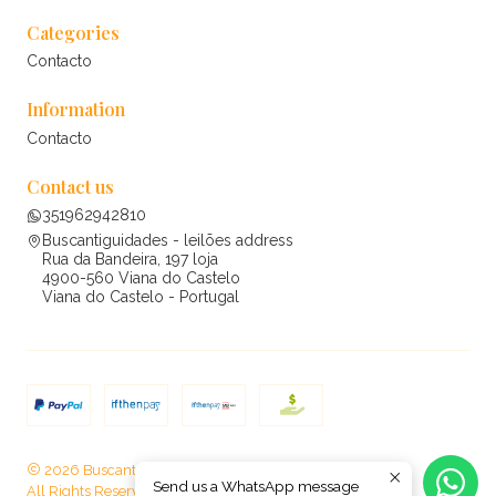
Categories
Contacto
Information
Contacto
Contact us
351962942810
Buscantiguidades - leilões address
Rua da Bandeira, 197 loja
4900-560 Viana do Castelo
Viana do Castelo - Portugal
2026 Buscantiguidades - leilões .
Send us a WhatsApp message
All Rights Reserved.
Powered by Jumpseller
.