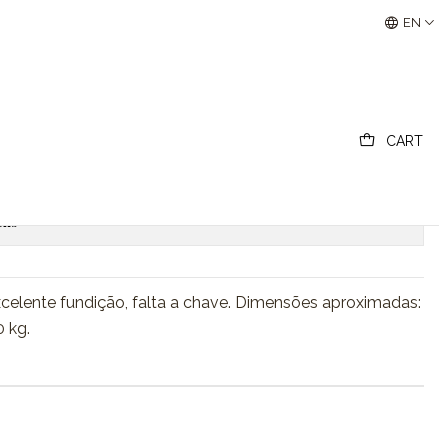
Buscantiguidades - Leilões Colecionismo e Antigui
EN
ias
CART
Add to Cart
Buy now
ons
celente fundição, falta a chave. Dimensões aproximadas:
0 kg.