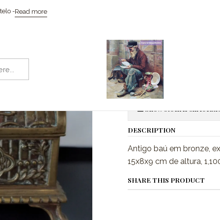
Home
Coleccionismo / Memorabilia
Baú porta-joias
elo -
Read more
|
Baú porta-jo
Quantity
Show stock from locati
DESCRIPTION
Antigo baú em bronze, ex
15x8x9 cm de altura, 1,10
SHARE THIS PRODUCT