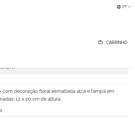
Buscantiguidades - Leilões Colecionismo e Antigui
PT
CARRINHO
ionar ao Carrinho
Comprar agora
lizações
o com decoração floral esmaltada alca e tampa em
adas: 12 x 20 cm de altura.
O