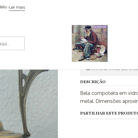
Início
Vidros & Cristais
Compoteira
elo -
Ler mais
|
Compoteira
Adic
Quantidade
Mostrar stock das loca
DESCRIÇÃO
Bela compoteira em vidr
metal. Dimensões aproxim
PARTILHAR ESTE PRODUT