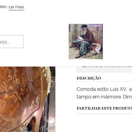
Início
Mobiliário
Cómoda estilo Luís XV
elo -
Ler mais
|
Cómoda esti
Adic
Quantidade
Mostrar stock das loca
DESCRIÇÃO
Cómoda estilo Luís XV, 
tampo em mármore. Dimen
PARTILHAR ESTE PRODUT