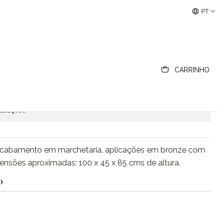
Buscantiguidades - Leilões Colecionismo e Antigui
PT
lo Luís XV
CARRINHO
ionar ao Carrinho
Comprar agora
lizações
acabamento em marchetaria, aplicações em bronze com
sões aproximadas: 100 x 45 x 85 cms de altura.
O