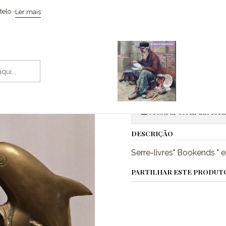
Início
Esculturas
Serre-livres " Bookends "
elo -
Ler mais
|
Serre-livres
Adic
Quantidade
Mostrar stock das loca
DESCRIÇÃO
Serre-livres" Bookends " 
PARTILHAR ESTE PRODUT