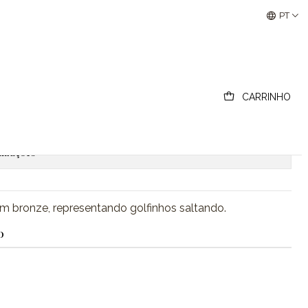
Buscantiguidades - Leilões Colecionismo e Antigui
PT
 " Bookends "
CARRINHO
ionar ao Carrinho
Comprar agora
lizações
em bronze, representando golfinhos saltando.
O