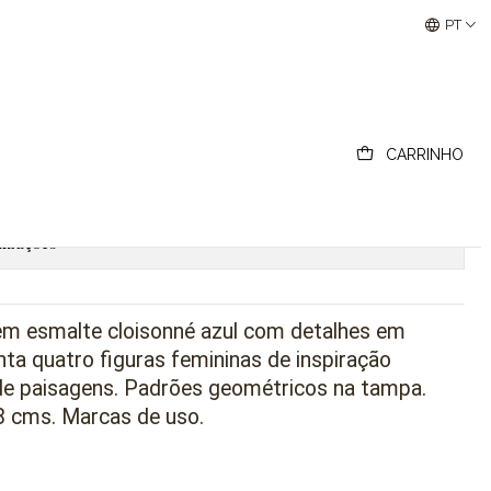
Buscantiguidades - Leilões Colecionismo e Antigui
PT
a em cloisonné
CARRINHO
ionar ao Carrinho
Comprar agora
lizações
 em esmalte cloisonné azul com detalhes em
ta quatro figuras femininas de inspiração
 de paisagens. Padrões geométricos na tampa.
,8 cms. Marcas de uso.