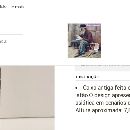
Início
Coleccionismo / Memorabilia
Caixa chinesa em cloisonné
elo -
Ler mais
|
Caixa chines
Adic
Quantidade
Mostrar stock das loca
DESCRIÇÃO
Caixa antiga feita
latão.
O design apresen
asiática em cenários
Altura aproximada: 7