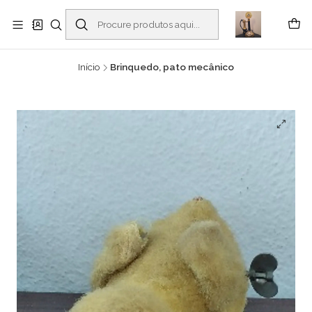
Buscantiguidades - Leilões. Colecionismo e antiguidades em Viana do
Castelo -
Ler mais
Início
Brinquedo, pato mecânico