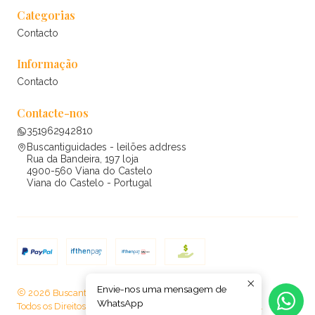
Categorias
Contacto
Informação
Contacto
Contacte-nos
351962942810
Buscantiguidades - leilões address
Rua da Bandeira, 197 loja
4900-560 Viana do Castelo
Viana do Castelo - Portugal
Envie-nos uma mensagem de
2026 Buscantiguidades - leilões .
WhatsApp
Todos os Direitos Reservados.
Com tecnologia Jumpseller
.