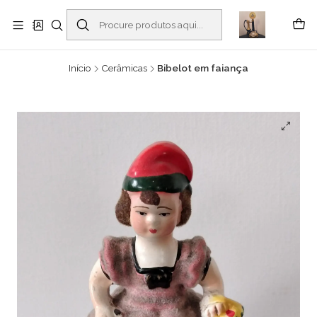
Buscantiguidades - Leilões. Colecionismo e antiguidades em Viana do
Castelo -
Ler mais
Início
Cerâmicas
Bibelot em faiança