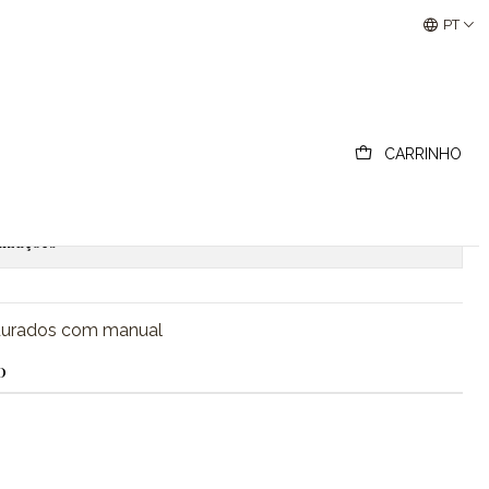
Buscantiguidades - Leilões Colecionismo e Antigui
PT
sorte
CARRINHO
ionar ao Carrinho
Comprar agora
lizações
durados com manual
O