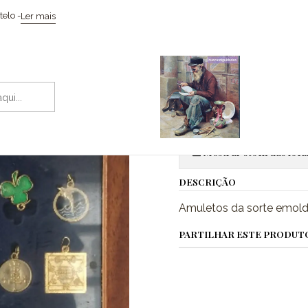
Início
Coleccionismo / Memorabilia
Amuletos da sorte
elo -
Ler mais
|
Amuletos da 
Adic
Quantidade
Mostrar stock das loca
DESCRIÇÃO
Amuletos da sorte emol
PARTILHAR ESTE PRODUT