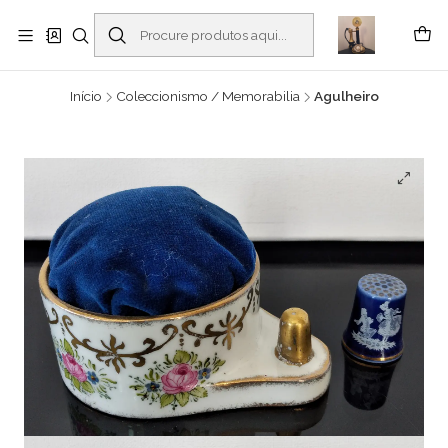
Buscantiguidades - Leilões. Colecionismo e antiguidades em Viana do
Castelo -
Ler mais
Início
Coleccionismo / Memorabilia
Agulheiro